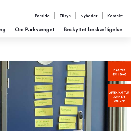
Forside
Tilsyn
Nyheder
Kontakt
ang
Om Parkvænget
Beskyttet beskæftigelse
DAG-TLF.
45 11 70 65
AFTEN/NAT-TLF.
30514878
30510784