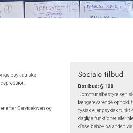
Sociale tilbud​
lige psykiatriske
g depression.
Botilbud: § 108
Kommunalbestyrelsen skal 
længerevarende ophold, ti
er efter Serviceloven og
fysisk eller psykisk funk
daglige funktioner eller p
disse behov på anden vis