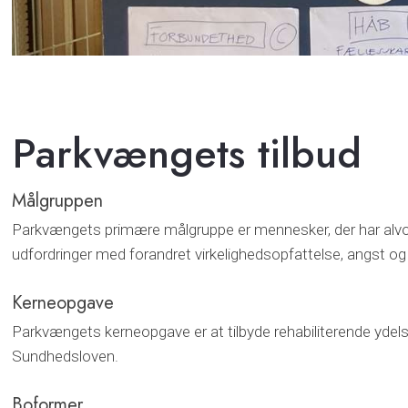
Parkvængets tilbud
Målgruppen
Parkvængets primære målgruppe er mennesker, der har alvor
udfordringer med forandret virkelighedsopfattelse, angst o
Kerneopgave
Parkvængets kerneopgave er at tilbyde rehabiliterende ydels
Sundhedsloven.
Boformer