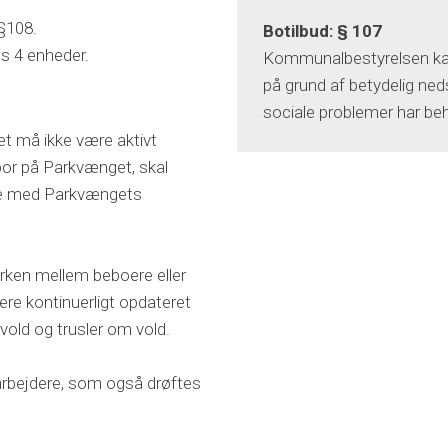
§108.
Botilbud: § 107
ts 4 enheder.
Kommunalbestyrelsen kan t
på grund af betydelig neds
sociale problemer har beh
get må ikke være aktivt
bor på Parkvænget, skal
jde med Parkvængets
.
rken mellem beboere eller
e kontinuerligt opdateret
vold og trusler om vold.
edarbejdere, som også drøftes