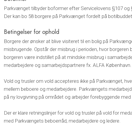
Parkvænget tilbyder boformer efter Servicelovens §107 og 
Der kan bo 58 borgere på Parkvænget fordelt på botilbudde
Betingelser for ophold
Borgere der ønsker at blive visiteret til en bolig på Parkvæn
misbrugende. Opstår der misbrug i perioden, hvor borgeren 
borgeren være indstillet på at mindske misbrug i samarbe
medarbejdere og samarbejdspartnere fx. ALFA København
Vold og trusler om vold accepteres ikke på Parkvænget, hve
mellem beboere og medarbejdere. Parkvængets medarbejder
på ny lovgivning på området og arbejder forebyggende med 
​Der er klare retningslinjer for vold og trusler på vold for m
med Parkvængets beboerråd, medarbejdere og ledere.