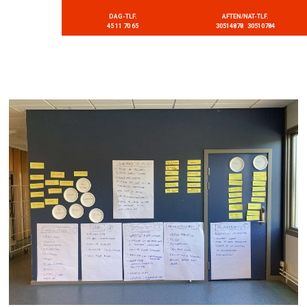
DAG-TLF.
AFTEN/NAT-TLF.
45 11 70 65
30514878 30510784